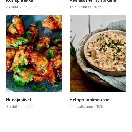
Kuhapiirakka
Aasialainen nyhtökana
23 huhtikuun, 2026
16 huhtikuun, 2026
Hunajasiivet
Helppo lohimousse
9 huhtikuun, 2026
26 maaliskuun, 2026