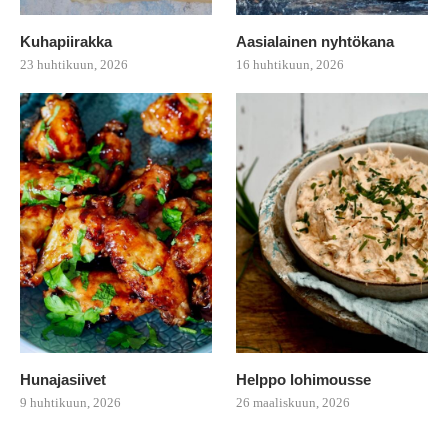
Kuhapiirakka
Aasialainen nyhtökana
23 huhtikuun, 2026
16 huhtikuun, 2026
Hunajasiivet
Helppo lohimousse
9 huhtikuun, 2026
26 maaliskuun, 2026