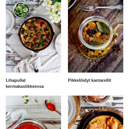
Lihapullat
Pikkelöidyt kantarellit
kermakastikkeessa