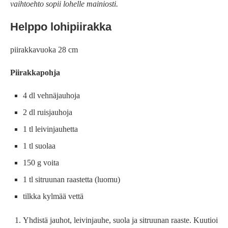
vaihtoehto sopii lohelle mainiosti.
Helppo lohipiirakka
piirakkavuoka 28 cm
Piirakkapohja
4 dl vehnäjauhoja
2 dl ruisjauhoja
1 tl leivinjauhetta
1 tl suolaa
150 g voita
1 tl sitruunan raastetta (luomu)
tilkka kylmää vettä
Yhdistä jauhot, leivinjauhe, suola ja sitruunan raaste. Kuutioi