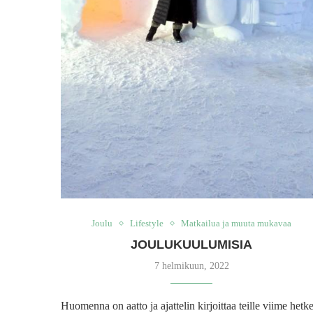
Joulu
Lifestyle
Matkailua ja muuta mukavaa
JOULUKUULUMISIA
7 helmikuun, 2022
Huomenna on aatto ja ajattelin kirjoittaa teille viime hetk