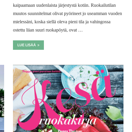
kaipaamaan uudenlaista järjestystä kotiin. Ruokailutilan
muutos suunnitelmat olivat pyörineet jo useamman vuoden
mielessäni, koska siellä oleva pieni tila ja vahingossa
ostettu liian suuri ruokapöytä, ovat …
LUE LISÄÄ