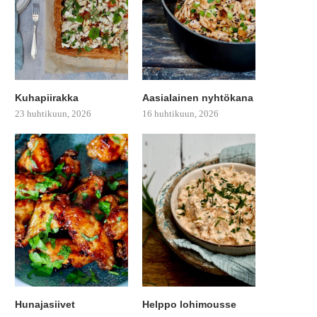
Kuhapiirakka
Aasialainen nyhtökana
23 huhtikuun, 2026
16 huhtikuun, 2026
Hunajasiivet
Helppo lohimousse