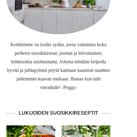
Keittiömme on kodin sydän, jossa valmistuu koko
perheen suosikkiruoat, juomat ja leivonnaiset,
brittiruokia unohtamatta. Arkena tehdään helpolla
hyvää ja juhlapyhinä pöytä katetaan kauniisti nauttien
pidemmän kaavan mukaan. Ihanaa kun tulit
vierailulle! -Peggy-
LUKIJOIDEN SUOSIKKIRESEPTIT