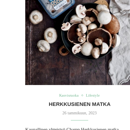
Kasvisruoka
Lifestyle
HERKKUSIENEN MATKA
26 tammikuun, 2023
Kaupallinen yhteistyö Champ Herkkusienen matka