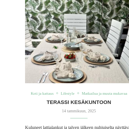
Koti ja kattaus
Lifestyle
Matkailua ja muuta mukavaa
TERASSI KESÄKUNTOON
14 tammikuun, 2025
Kuluneet lattialankut ja talven jälkeen nuhjuiselta näyttäv