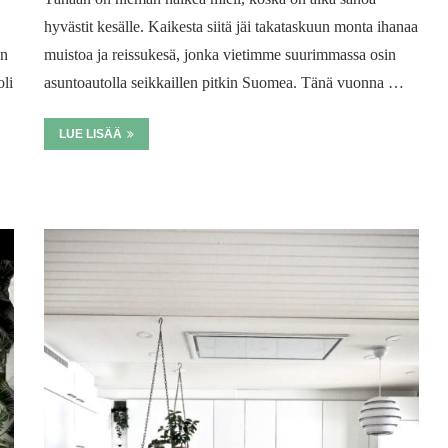
hyvästit kesälle. Kaikesta siitä jäi takataskuun monta ihanaa
en
muistoa ja reissukesä, jonka vietimme suurimmassa osin
oli
asuntoautolla seikkaillen pitkin Suomea. Tänä vuonna …
LUE LISÄÄ