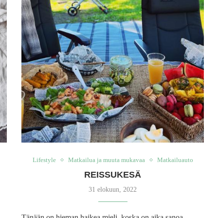
Lifestyle
Matkailua ja muuta mukavaa
Matkailuauto
REISSUKESÄ
31 elokuun, 2022
Tänään on hieman haikea mieli, koska on aika sanoa