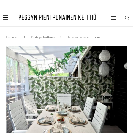
Etusivu
Koti ja kattaus
Terassi kesäkuntoon