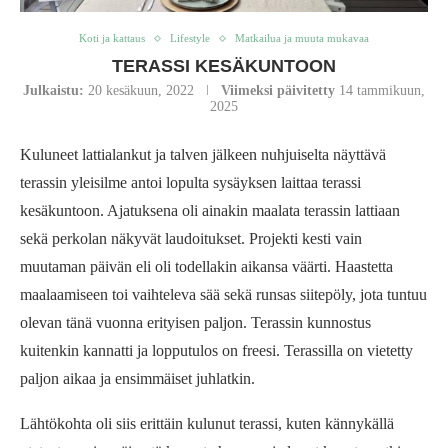
Koti ja kattaus
Lifestyle
Matkailua ja muuta mukavaa
TERASSI KESÄKUNTOON
Julkaistu:
20 kesäkuun, 2022
Viimeksi päivitetty
14 tammikuun,
2025
Kuluneet lattialankut ja talven jälkeen nuhjuiselta näyttävä
terassin yleisilme antoi lopulta sysäyksen laittaa terassi
kesäkuntoon. Ajatuksena oli ainakin maalata terassin lattiaan
sekä perkolan näkyvät laudoitukset. Projekti kesti vain
muutaman päivän eli oli todellakin aikansa väärti. Haastetta
maalaamiseen toi vaihteleva sää sekä runsas siitepöly, jota tuntuu
olevan tänä vuonna erityisen paljon. Terassin kunnostus
kuitenkin kannatti ja lopputulos on freesi. Terassilla on vietetty
paljon aikaa ja ensimmäiset juhlatkin.
Lähtökohta oli siis erittäin kulunut terassi, kuten kännykällä