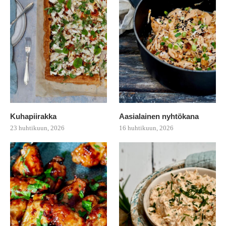
Kuhapiirakka
Aasialainen nyhtökana
23 huhtikuun, 2026
16 huhtikuun, 2026