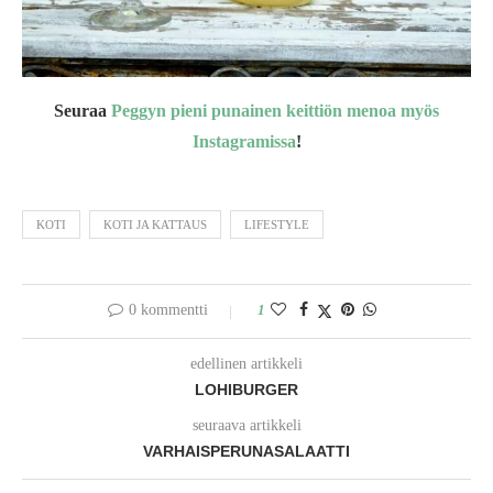
Seuraa
Peggyn pieni punainen keittiön menoa myös
Instagramissa
!
KOTI
KOTI JA KATTAUS
LIFESTYLE
0 kommentti
1
edellinen artikkeli
LOHIBURGER
seuraava artikkeli
VARHAISPERUNASALAATTI