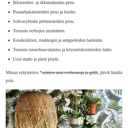
Ikkunoiden -ja ikkunalaudan pesu.
Puutarhakalusteiden pesu ja huolto.
Sohvaryhmän pehmusteiden pesu.
Terassin verhojen uusiminen.
Kesäkukkien, ruukkujen ja amppeleiden hankinta.
Terassin tunnelmavalaistus ja köynnöskoristeiden laitto.
Uusi matto ja pieni pöytä.
Minun erityistoive *
seinien uusi verhosuoja ja grilli
, jäivät listalta
pois.