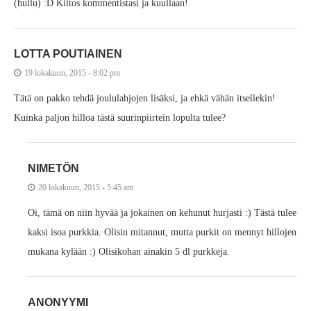
(hullu) :D Kiitos kommentistasi ja kuullaan!
LOTTA POUTIAINEN
19 lokakuun, 2015 - 8:02 pm
Tätä on pakko tehdä joululahjojen lisäksi, ja ehkä vähän itsellekin!
Kuinka paljon hilloa tästä suurinpiirtein lopulta tulee?
NIMETÖN
20 lokakuun, 2015 - 5:45 am
Oi, tämä on niin hyvää ja jokainen on kehunut hurjasti :) Tästä tulee
kaksi isoa purkkia. Olisin mitannut, mutta purkit on mennyt hillojen
mukana kylään :) Olisikohan ainakin 5 dl purkkeja.
ANONYYMI