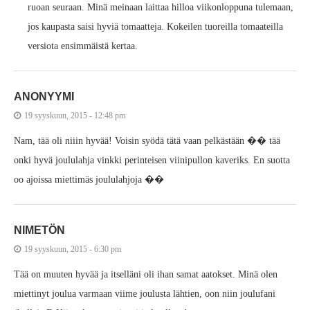
ruoan seuraan. Minä meinaan laittaa hilloa viikonloppuna tulemaan,
jos kaupasta saisi hyviä tomaatteja. Kokeilen tuoreilla tomaateilla
versiota ensimmäistä kertaa.
ANONYYMI
19 syyskuun, 2015 - 12:48 pm
Nam, tää oli niiin hyvää! Voisin syödä tätä vaan pelkästään �� tää
onki hyvä joululahja vinkki perinteisen viinipullon kaveriks. En suotta
oo ajoissa miettimäs joululahjoja ��
NIMETÖN
19 syyskuun, 2015 - 6:30 pm
Tää on muuten hyvää ja itselläni oli ihan samat aatokset. Minä olen
miettinyt joulua varmaan viime joulusta lähtien, oon niin joulufani