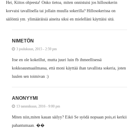
Hei, Kiitos ohjeesta! Onko tietoa, miten onnistuisi jos hillosokerin
korvaisi tavallisella tai jollain muulla sokerilla? Hillosokerissa on
säilöntä ym. ylimääräisiä aineita siksi en mielelläni käyttäisi sitä.
NIMETÖN
3 joulukuun, 2015 - 2:59 pm
Itse en ole kokeillut, mutta juuri luin fb ihmeellisessä
kokkoausmaailmassa, että moni käyttää ihan tavallista sokeria, joten
luulen sen toimivan :)
ANONYYMI
13 tammikuun, 2016 - 9:00 pm
Miten niin,miten kauan säilyy? Eikö Se syödä nopsaan pois,ei kerkii
pahantumaan. ��