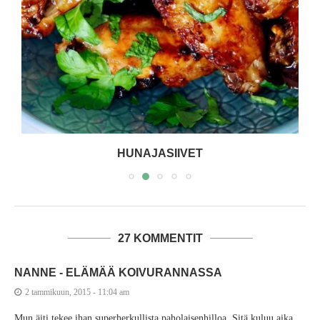
HUNAJASIIVET
27 KOMMENTIT
NANNE - ELÄMÄÄ KOIVURANNASSA
2 tammikuun, 2015 - 11:04 am
Mun äiti tekee ihan superherkullista paholaisenhilloa. Sitä kuluu aika