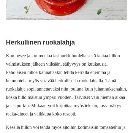
Herkullinen ruokalahja
Kun pesee ja kuumentaa lasipurkit huolella sekä laittaa hillon
valmistuksen jälkeen viileään, säilyvyys on kuukausia.
Paholaisen hilloa kannattaakin tehdä kerralla enemmä ja
hemmotella myös ystävää herkullisella ruokalahjalla. Tämä
ruokalahja sopii annettavaksi niin jouluna kuin juhannuksenakin,
koska hillo maistuu ympäri vuoden. Tarvitset vain hieman aikaa
ja lasipurkin. Mukaan voit kirjoittaa myös tekstin, jossa näkyy
raaka-aineet ja vaikkapa koko resepti.
Kesällä hillon voi tehdä myös aitoihin kotimaisiin tomaateihin ja