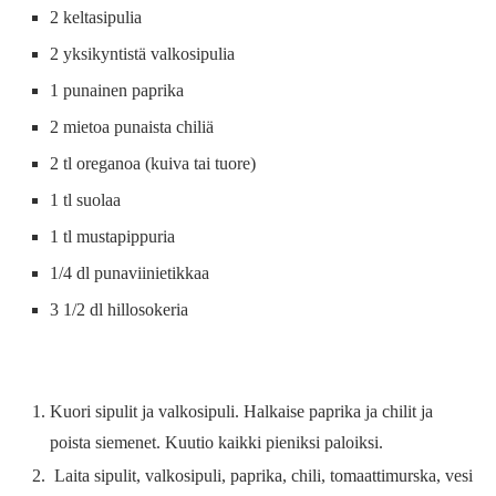
2 keltasipulia
2 yksikyntistä valkosipulia
1 punainen paprika
2 mietoa punaista chiliä
2 tl oreganoa (kuiva tai tuore)
1 tl suolaa
1 tl mustapippuria
1/4 dl punaviinietikkaa
3 1/2 dl hillosokeria
Kuori sipulit ja valkosipuli. Halkaise paprika ja chilit ja
poista siemenet. Kuutio kaikki pieniksi paloiksi.
Laita sipulit, valkosipuli, paprika, chili, tomaattimurska, vesi