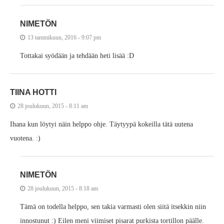
NIMETÖN
13 tammikuun, 2016 - 9:07 pm
Tottakai syödään ja tehdään heti lisää :D
TIINA HOTTI
28 joulukuun, 2015 - 8:11 am
Ihana kun löytyi näin helppo ohje. Täytyypä kokeilla tätä uutena
vuotena. :)
NIMETÖN
28 joulukuun, 2015 - 8:18 am
Tämä on todella helppo, sen takia varmasti olen siitä itsekkin niin
innostunut :) Eilen meni viimiset pisarat purkista tortillon päälle.