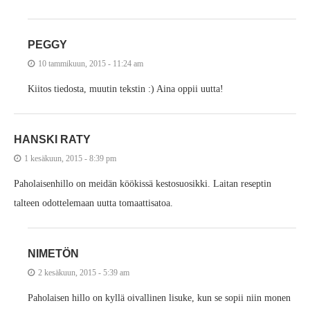
PEGGY
10 tammikuun, 2015 - 11:24 am
Kiitos tiedosta, muutin tekstin :) Aina oppii uutta!
HANSKI RATY
1 kesäkuun, 2015 - 8:39 pm
Paholaisenhillo on meidän köökissä kestosuosikki. Laitan reseptin
talteen odottelemaan uutta tomaattisatoa.
NIMETÖN
2 kesäkuun, 2015 - 5:39 am
Paholaisen hillo on kyllä oivallinen lisuke, kun se sopii niin monen