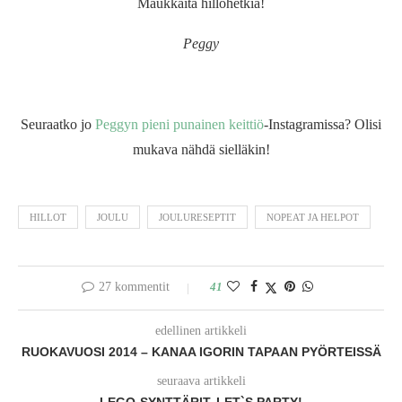
Maukkaita hillohetkiä!
Peggy
Seuraatko jo
Peggyn pieni punainen keittiö
-Instagramissa? Olisi
mukava nähdä sielläkin!
HILLOT
JOULU
JOULURESEPTIT
NOPEAT JA HELPOT
27 kommentit
41
edellinen artikkeli
RUOKAVUOSI 2014 – KANAA IGORIN TAPAAN PYÖRTEISSÄ
seuraava artikkeli
LEGO-SYNTTÄRIT, LET`S PARTY!