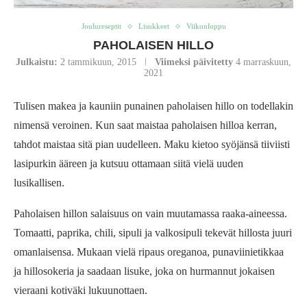
Joulureseptit
Lisukkeet
Viikonloppu
PAHOLAISEN HILLO
Julkaistu:
2 tammikuun, 2015
Viimeksi päivitetty
4 marraskuun,
2021
Tulisen makea ja kauniin punainen paholaisen hillo on todellakin
nimensä veroinen. Kun saat maistaa paholaisen hilloa kerran,
tahdot maistaa sitä pian uudelleen. Maku kietoo syöjänsä tiiviisti
lasipurkin ääreen ja kutsuu ottamaan siitä vielä uuden
lusikallisen.
Paholaisen hillon salaisuus on vain muutamassa raaka-aineessa.
Tomaatti, paprika, chili, sipuli ja valkosipuli tekevät hillosta juuri
omanlaisensa. Mukaan vielä ripaus oreganoa, punaviinietikkaa
ja hillosokeria ja saadaan lisuke, joka on hurmannut jokaisen
vieraani kotiväki lukuunottaen.