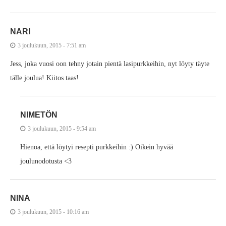
NARI
3 joulukuun, 2015 - 7:51 am
Jess, joka vuosi oon tehny jotain pientä lasipurkkeihin, nyt löyty täyte
tälle joulua! Kiitos taas!
NIMETÖN
3 joulukuun, 2015 - 9:54 am
Hienoa, että löytyi resepti purkkeihin :) Oikein hyvää
joulunodotusta <3
NINA
3 joulukuun, 2015 - 10:16 am