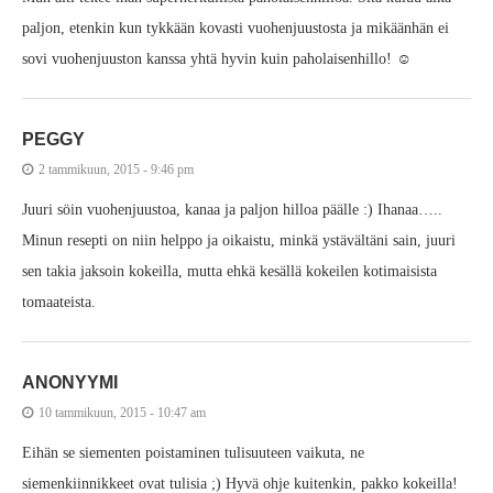
paljon, etenkin kun tykkään kovasti vuohenjuustosta ja mikäänhän ei
sovi vuohenjuuston kanssa yhtä hyvin kuin paholaisenhillo! ☺
PEGGY
2 tammikuun, 2015 - 9:46 pm
Juuri söin vuohenjuustoa, kanaa ja paljon hilloa päälle :) Ihanaa…..
Minun resepti on niin helppo ja oikaistu, minkä ystävältäni sain, juuri
sen takia jaksoin kokeilla, mutta ehkä kesällä kokeilen kotimaisista
tomaateista.
ANONYYMI
10 tammikuun, 2015 - 10:47 am
Eihän se siementen poistaminen tulisuuteen vaikuta, ne
siemenkiinnikkeet ovat tulisia ;) Hyvä ohje kuitenkin, pakko kokeilla!