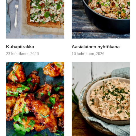
Kuhapiirakka
Aasialainen nyhtökana
23 huhtikuun, 2026
16 huhtikuun, 2026