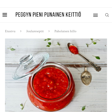
Etusivu
Joulureseptit
Paholaisen hillo