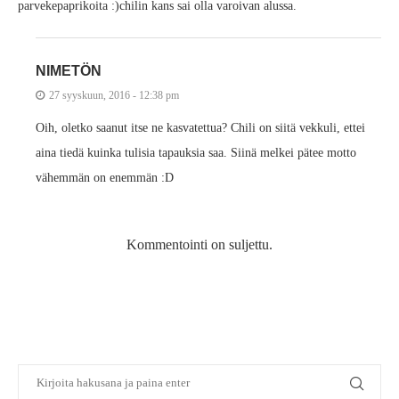
parvekepaprikoita :)chilin kans sai olla varoivan alussa.
NIMETÖN
27 syyskuun, 2016 - 12:38 pm
Oih, oletko saanut itse ne kasvatettua? Chili on siitä vekkuli, ettei
aina tiedä kuinka tulisia tapauksia saa. Siinä melkei pätee motto
vähemmän on enemmän :D
Kommentointi on suljettu.