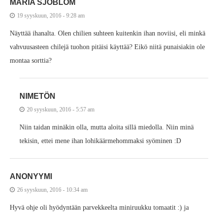
MARIA SJÖBLOM
19 syyskuun, 2016 - 9:28 am
Näyttää ihanalta. Olen chilien suhteen kuitenkin ihan noviisi, eli minkä
vahvuusasteen chilejä tuohon pitäisi käyttää? Eikö niitä punaisiakin ole
montaa sorttia?
NIMETÖN
20 syyskuun, 2016 - 5:57 am
Niin taidan minäkin olla, mutta aloita sillä miedolla. Niin minä
tekisin, ettei mene ihan lohikäärmehommaksi syöminen :D
ANONYYMI
26 syyskuun, 2016 - 10:34 am
Hyvä ohje oli hyödyntään parvekkeelta miniruukku tomaatit :) ja