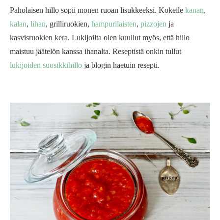
Paholaisen hillo sopii monen ruoan lisukkeeksi. Kokeile
kanan
,
kalan
,
lihan
, grilliruokien,
hampurilaisten
,
pizzojen
ja
kasvisruokien kera. Lukijoilta olen kuullut myös, että hillo
maistuu jäätelön kanssa ihanalta. Reseptistä onkin tullut
lukijoiden suosikkihillo
ja blogin haetuin resepti.