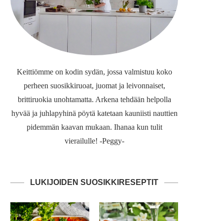
Keittiömme on kodin sydän, jossa valmistuu koko
perheen suosikkiruoat, juomat ja leivonnaiset,
brittiruokia unohtamatta. Arkena tehdään helpolla
hyvää ja juhlapyhinä pöytä katetaan kauniisti nauttien
pidemmän kaavan mukaan. Ihanaa kun tulit
vierailulle! -Peggy-
LUKIJOIDEN SUOSIKKIRESEPTIT