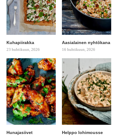
Kuhapiirakka
Aasialainen nyhtökana
23 huhtikuun, 2026
16 huhtikuun, 2026
Hunajasiivet
Helppo lohimousse