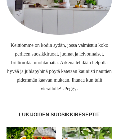
Keittiömme on kodin sydän, jossa valmistuu koko
perheen suosikkiruoat, juomat ja leivonnaiset,
brittiruokia unohtamatta. Arkena tehdään helpolla
hyvää ja juhlapyhinä pöytä katetaan kauniisti nauttien
pidemmän kaavan mukaan. Ihanaa kun tulit
vierailulle! -Peggy-
LUKIJOIDEN SUOSIKKIRESEPTIT