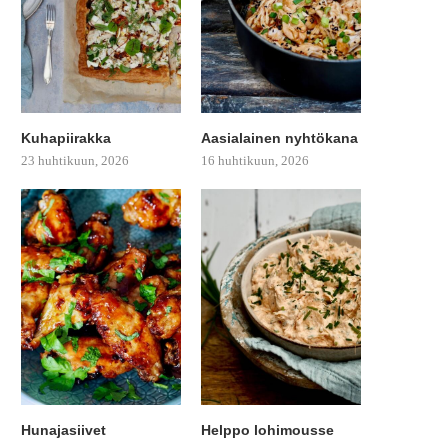
Kuhapiirakka
Aasialainen nyhtökana
23 huhtikuun, 2026
16 huhtikuun, 2026
Hunajasiivet
Helppo lohimousse