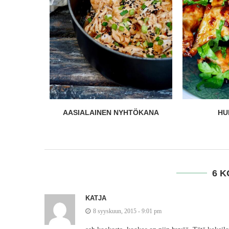
TÖKANA
HUNAJASIIVET
LOHI
6 
KATJA
8 syyskuun, 2015 - 9:01 pm