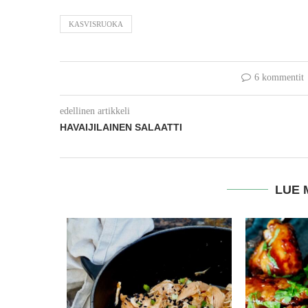
KASVISRUOKA
6 kommentit
edellinen artikkeli
HAVAIJILAINEN SALAATTI
LUE 