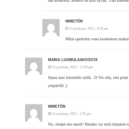
aah kookosta, kookos on niin hyvää. Tätä kokeil
NIMETÖN
9 syyskuun, 2015 - 8:28 am
MInä opettelen vasta kookoksen makumaa
MARIA LUOMULAAKSOSTA
9 syyskuun, 2015 - 12:09 pm
Ihana uusi lemmikki teillä. :D Voi olla, että pitää
ympärillä ;)
NIMETÖN
9 syyskuun, 2015 - 2:05 pm
No, sinäpä sen sanoit! Bansku vai mitä kärpäsiä 