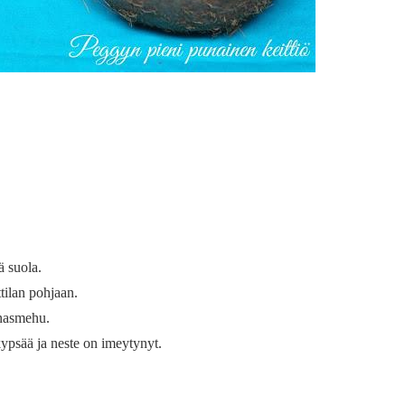
ä suola.
ttilan pohjaan.
anasmehu.
ypsää ja neste on imeytynyt.