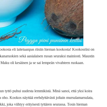
okosta eli laitetaanpas riisiin hieman kookosta! Kookosriisi on
i kanaruokien sekä aasialaisen ruoan seuraksi mainiosti. Maustin
 Maku oli kesäinen ja se sai lempeän vivahteen ruokaan.
n tyttö puhui uudesta lemmikistä. Minä sanoi, että yksi koira
 ja oho. Kookos näyttää erehdyttävästi joltain mursulamarsulata,
, joka viihtyy erityisesti tyttären seurassa. Tosin hieman