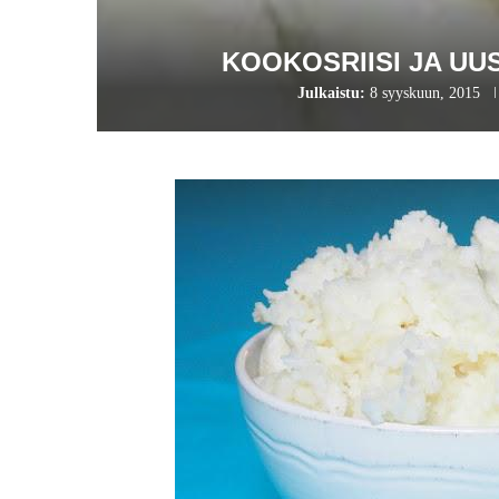
KOOKOSRIISI JA UU
Julkaistu:
8 syyskuun, 2015