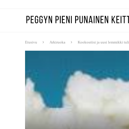
Etusivu
Arkiruoka
Kookosriisi ja uusi lemmikki tul