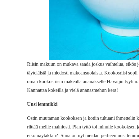
Riisin makuun on mukava saada joskus vaihtelua, eikös jo
täyteläistä ja miedosti makeansuolaista. Kookosriisi sopi
oman kookosriisin makealla ananakselle Havaijin tyyliin.
Kannattaa kokeilla ja vielä ananasmehun kera!
Uusi lemmikki
Ostin muutaman kookoksen ja kotiin tultuani ihmettelin ku
riittää meille mainiosti. Pian tyttö toi minulle kookoksen
eikö näytäkkin? Siinä on nyt meidän perheen uusi lemmikki