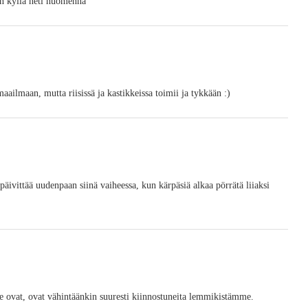
en kyllä heti huomenna
ilmaan, mutta riisissä ja kastikkeissa toimii ja tykkään :)
 päivittää uudenpaan siinä vaiheessa, kun kärpäsiä alkaa pörrätä liiaksi
ne ovat, ovat vähintäänkin suuresti kiinnostuneita lemmikistämme.