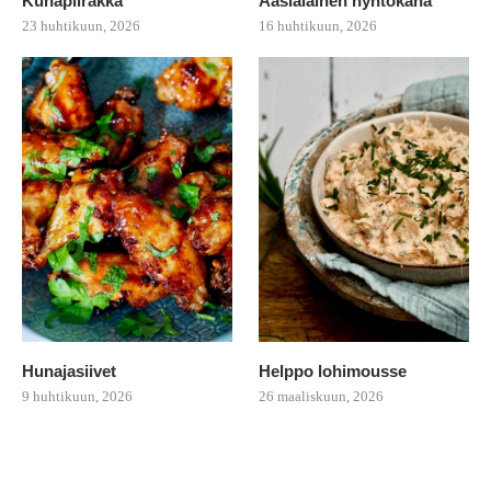
Kuhapiirakka
Aasialainen nyhtökana
23 huhtikuun, 2026
16 huhtikuun, 2026
Hunajasiivet
Helppo lohimousse
9 huhtikuun, 2026
26 maaliskuun, 2026