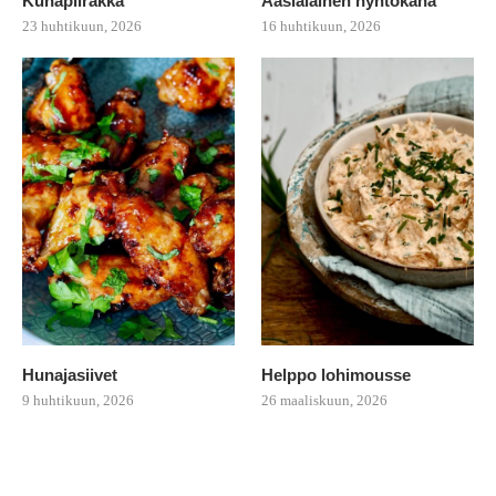
Kuhapiirakka
Aasialainen nyhtökana
23 huhtikuun, 2026
16 huhtikuun, 2026
Hunajasiivet
Helppo lohimousse
9 huhtikuun, 2026
26 maaliskuun, 2026