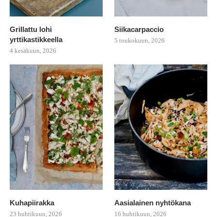
Grillattu lohi
Siikacarpaccio
yrttikastikkeella
5 toukokuun, 2026
4 kesäkuun, 2026
Kuhapiirakka
Aasialainen nyhtökana
23 huhtikuun, 2026
16 huhtikuun, 2026