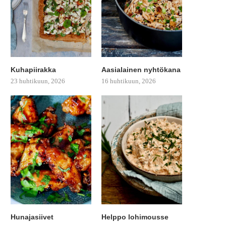
Kuhapiirakka
Aasialainen nyhtökana
23 huhtikuun, 2026
16 huhtikuun, 2026
Hunajasiivet
Helppo lohimousse