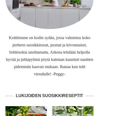
Keittiömme on kodin sydän, jossa valmistuu koko
perheen suosikkiruoat, juomat ja leivonnaiset,
brittiruokia unohtamatta. Arkena tehdään helpolla
hyvää ja juhlapyhinä pöytä katetaan kauniisti nauttien
pidemmän kaavan mukaan. Ihanaa kun tulit
vierailulle! -Peggy-
LUKIJOIDEN SUOSIKKIRESEPTIT