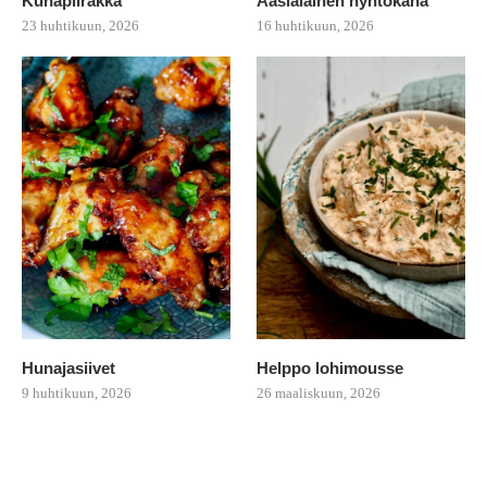
Kuhapiirakka
Aasialainen nyhtökana
23 huhtikuun, 2026
16 huhtikuun, 2026
Hunajasiivet
Helppo lohimousse
9 huhtikuun, 2026
26 maaliskuun, 2026