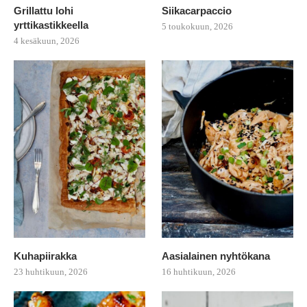
Grillattu lohi
Siikacarpaccio
yrttikastikkeella
5 toukokuun, 2026
4 kesäkuun, 2026
Kuhapiirakka
Aasialainen nyhtökana
23 huhtikuun, 2026
16 huhtikuun, 2026