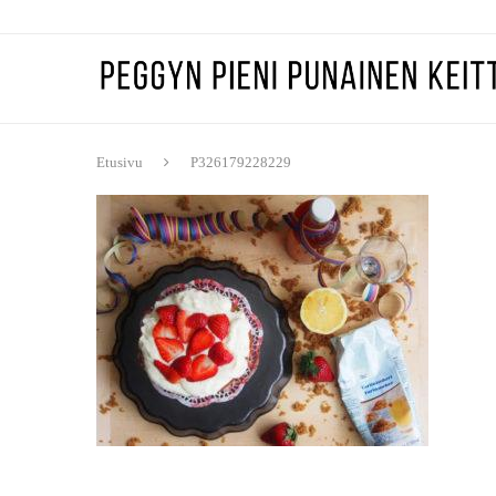
Etusivu
P326179228229