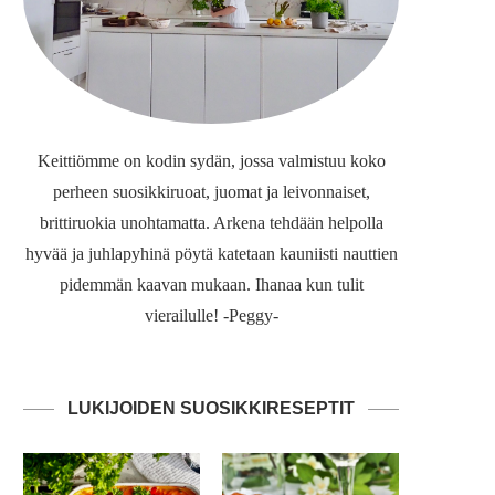
Keittiömme on kodin sydän, jossa valmistuu koko
perheen suosikkiruoat, juomat ja leivonnaiset,
brittiruokia unohtamatta. Arkena tehdään helpolla
hyvää ja juhlapyhinä pöytä katetaan kauniisti nauttien
pidemmän kaavan mukaan. Ihanaa kun tulit
vierailulle! -Peggy-
LUKIJOIDEN SUOSIKKIRESEPTIT