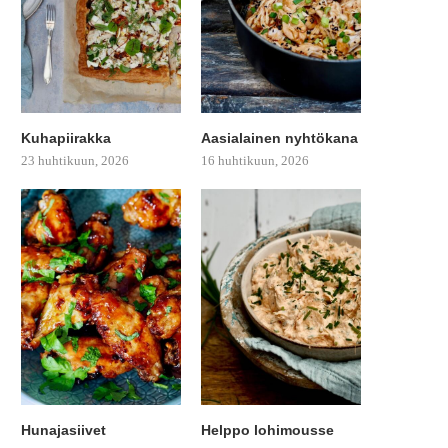
Kuhapiirakka
Aasialainen nyhtökana
23 huhtikuun, 2026
16 huhtikuun, 2026
Hunajasiivet
Helppo lohimousse