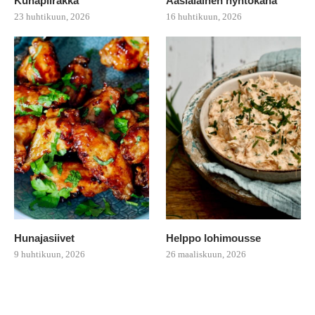
Kuhapiirakka
Aasialainen nyhtökana
23 huhtikuun, 2026
16 huhtikuun, 2026
Hunajasiivet
Helppo lohimousse
9 huhtikuun, 2026
26 maaliskuun, 2026