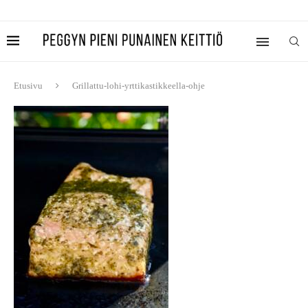
Etusivu
Grillattu-lohi-yrttikastikkeella-ohje