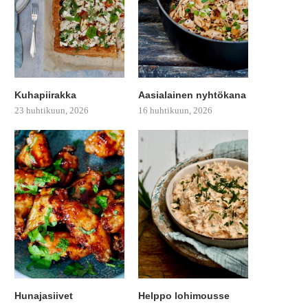
Kuhapiirakka
Aasialainen nyhtökana
23 huhtikuun, 2026
16 huhtikuun, 2026
Hunajasiivet
Helppo lohimousse