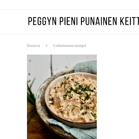
Etusivu
Lohimousse-resepti