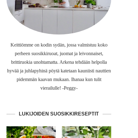
Keittiömme on kodin sydän, jossa valmistuu koko
perheen suosikkiruoat, juomat ja leivonnaiset,
brittiruokia unohtamatta. Arkena tehdään helpolla
hyvää ja juhlapyhinä pöytä katetaan kauniisti nauttien
pidemmän kaavan mukaan. Ihanaa kun tulit
vierailulle! -Peggy-
LUKIJOIDEN SUOSIKKIRESEPTIT