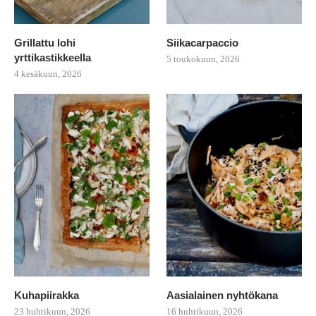
Grillattu lohi
Siikacarpaccio
yrttikastikkeella
5 toukokuun, 2026
4 kesäkuun, 2026
Kuhapiirakka
Aasialainen nyhtökana
23 huhtikuun, 2026
16 huhtikuun, 2026