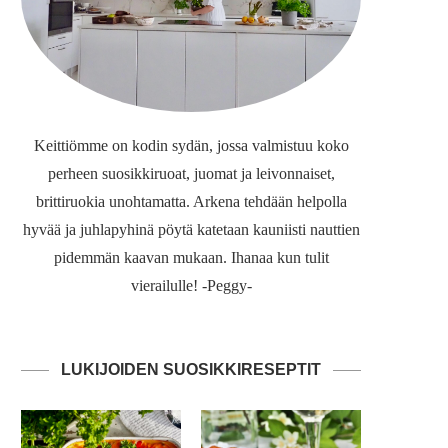
Keittiömme on kodin sydän, jossa valmistuu koko
perheen suosikkiruoat, juomat ja leivonnaiset,
brittiruokia unohtamatta. Arkena tehdään helpolla
hyvää ja juhlapyhinä pöytä katetaan kauniisti nauttien
pidemmän kaavan mukaan. Ihanaa kun tulit
vierailulle! -Peggy-
LUKIJOIDEN SUOSIKKIRESEPTIT