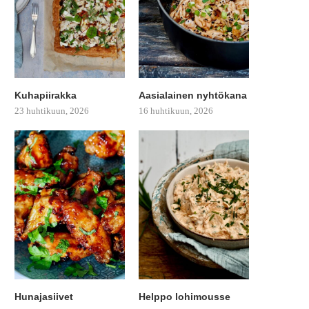
Kuhapiirakka
Aasialainen nyhtökana
23 huhtikuun, 2026
16 huhtikuun, 2026
Hunajasiivet
Helppo lohimousse