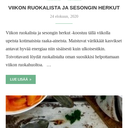
VIIKON RUOKALISTA JA SESONGIN HERKUT
24 elokuun, 2020
Viikon ruokalista ja sesongin herkut -koostuu tällä viikolla
upeista kotimaisista raaka-aineista. Maistuvat värikkäät kasvikset
antavat hyvää energiaa niin sisäisesti kuin ulkoisestikin.
Toivottavasti löydät ruokalistalta oman suosikkisi helpottamaan
viikon ruokahuoltoa. …
LUE LISÄÄ