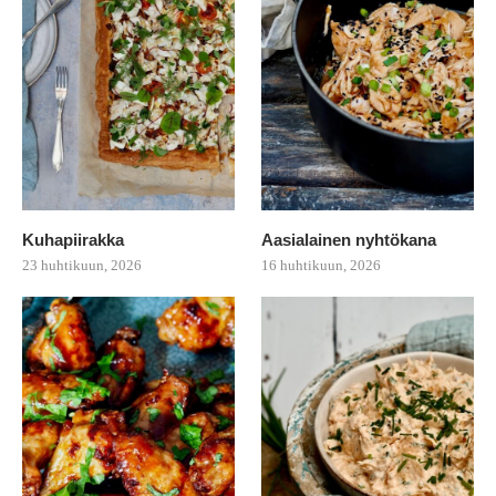
Kuhapiirakka
Aasialainen nyhtökana
23 huhtikuun, 2026
16 huhtikuun, 2026