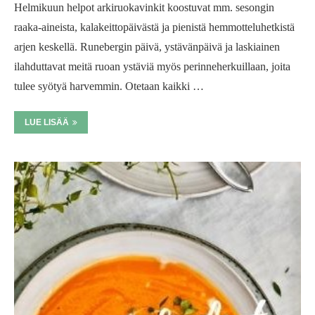
Helmikuun helpot arkiruokavinkit koostuvat mm. sesongin
raaka-aineista, kalakeittopäivästä ja pienistä hemmotteluhetkistä
arjen keskellä. Runebergin päivä, ystävänpäivä ja laskiainen
ilahduttavat meitä ruoan ystäviä myös perinneherkuillaan, joita
tulee syötyä harvemmin. Otetaan kaikki …
LUE LISÄÄ