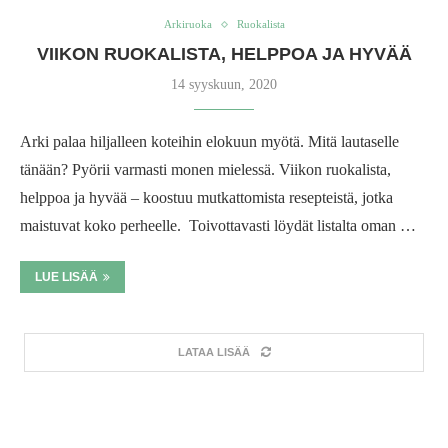
Arkiruoka
Ruokalista
VIIKON RUOKALISTA, HELPPOA JA HYVÄÄ
14 syyskuun, 2020
Arki palaa hiljalleen koteihin elokuun myötä. Mitä lautaselle
tänään? Pyörii varmasti monen mielessä. Viikon ruokalista,
helppoa ja hyvää – koostuu mutkattomista resepteistä, jotka
maistuvat koko perheelle. Toivottavasti löydät listalta oman …
LUE LISÄÄ
LATAA LISÄÄ