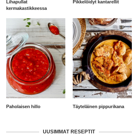
Lihapullat
Pikkelöidyt kantarellit
kermakastikkeessa
Paholaisen hillo
Täyteläinen pippurikana
UUSIMMAT RESEPTIT