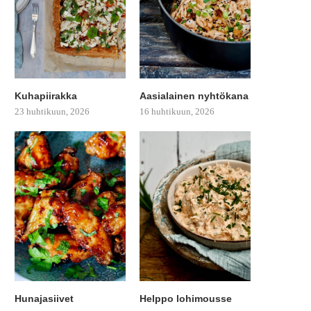
Kuhapiirakka
Aasialainen nyhtökana
23 huhtikuun, 2026
16 huhtikuun, 2026
Hunajasiivet
Helppo lohimousse