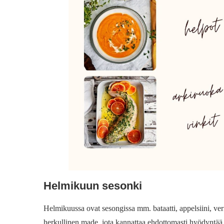
Helmikuun sesonki
Helmikuussa ovat sesongissa mm. bataatti, appelsiini, veria
herkullinen made, jota kannattaa ehdottomasti hyödyntää 