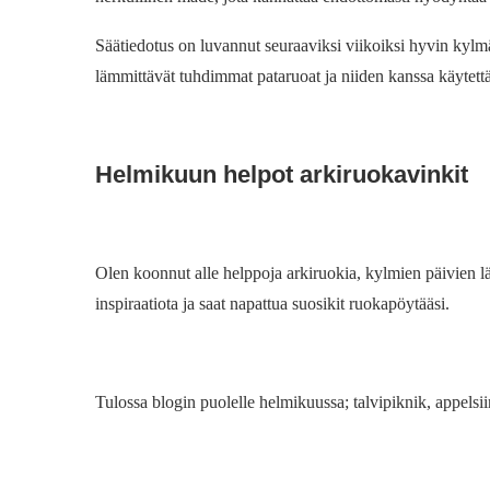
Säätiedotus on luvannut seuraaviksi viikoiksi hyvin kylm
lämmittävät tuhdimmat pataruoat ja niiden kanssa käytettä
Helmikuun helpot arkiruokavinkit
Olen koonnut alle helppoja arkiruokia, kylmien päivien lä
inspiraatiota ja saat napattua suosikit ruokapöytääsi.
Tulossa blogin puolelle helmikuussa; talvipiknik, appels