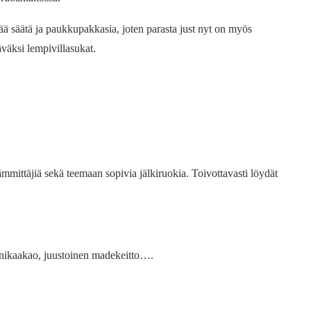
ää säätä ja paukkupakkasia, joten parasta just nyt on myös
väksi lempivillasukat.
mmittäjiä sekä teemaan sopivia jälkiruokia. Toivottavasti löydät
iinikaakao, juustoinen madekeitto….