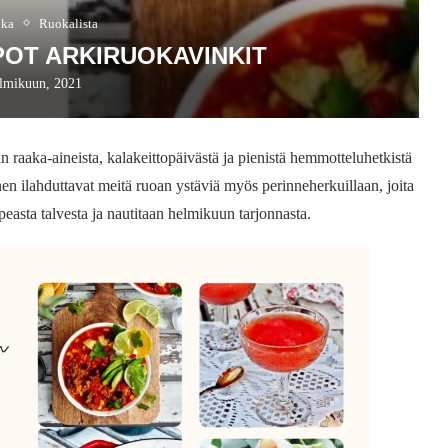
oka
Ruokalista
OT ARKIRUOKAVINKIT
elmikuun, 2021
raaka-aineista, kalakeittopäivästä ja pienistä hemmotteluhetkistä
nen ilahduttavat meitä ruoan ystäviä myös perinneherkuillaan, joita
easta talvesta ja nautitaan helmikuun tarjonnasta.