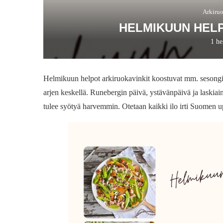
Arkiru
HELMIKUUN HELP
1 h
Helmikuun helpot arkiruokavinkit koostuvat mm. sesongin 
arjen keskellä. Runebergin päivä, ystävänpäivä ja laskiai
tulee syötyä harvemmin. Otetaan kaikki ilo irti Suomen up