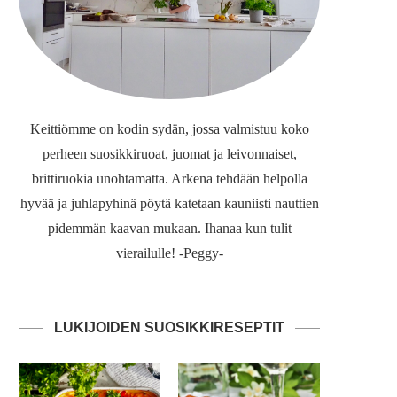
Keittiömme on kodin sydän, jossa valmistuu koko
perheen suosikkiruoat, juomat ja leivonnaiset,
brittiruokia unohtamatta. Arkena tehdään helpolla
hyvää ja juhlapyhinä pöytä katetaan kauniisti nauttien
pidemmän kaavan mukaan. Ihanaa kun tulit
vierailulle! -Peggy-
LUKIJOIDEN SUOSIKKIRESEPTIT