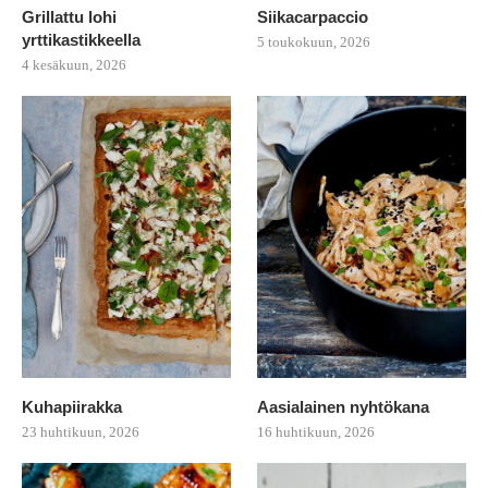
Grillattu lohi
Siikacarpaccio
yrttikastikkeella
5 toukokuun, 2026
4 kesäkuun, 2026
Kuhapiirakka
Aasialainen nyhtökana
23 huhtikuun, 2026
16 huhtikuun, 2026