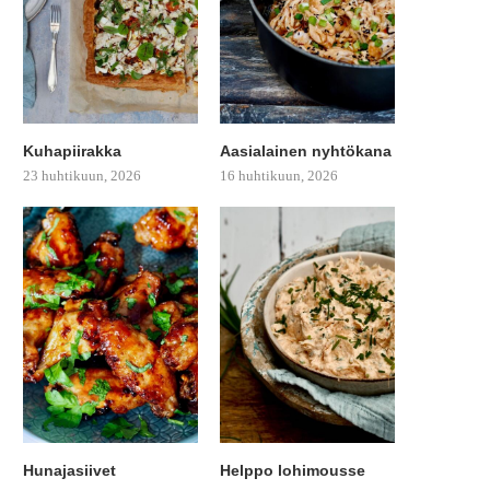
Kuhapiirakka
Aasialainen nyhtökana
23 huhtikuun, 2026
16 huhtikuun, 2026
Hunajasiivet
Helppo lohimousse