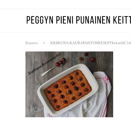
Etusivu
KRIIKUNA-KAURAPAISTONRESEPTItekstillC3