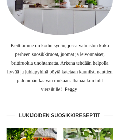
Keittiömme on kodin sydän, jossa valmistuu koko
perheen suosikkiruoat, juomat ja leivonnaiset,
brittiruokia unohtamatta. Arkena tehdään helpolla
hyvää ja juhlapyhinä pöytä katetaan kauniisti nauttien
pidemmän kaavan mukaan. Ihanaa kun tulit
vierailulle! -Peggy-
LUKIJOIDEN SUOSIKKIRESEPTIT