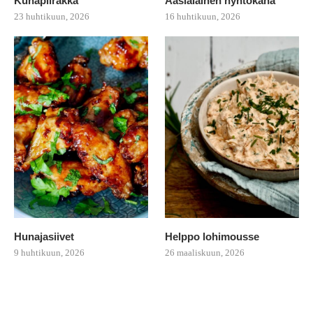
Kuhapiirakka
Aasialainen nyhtökana
23 huhtikuun, 2026
16 huhtikuun, 2026
Hunajasiivet
Helppo lohimousse
9 huhtikuun, 2026
26 maaliskuun, 2026