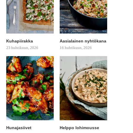
Kuhapiirakka
Aasialainen nyhtökana
23 huhtikuun, 2026
16 huhtikuun, 2026
Hunajasiivet
Helppo lohimousse