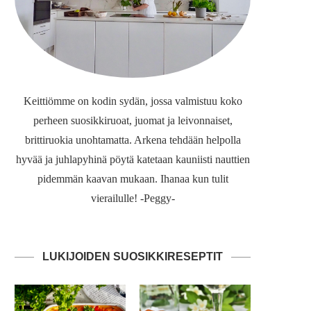
Keittiömme on kodin sydän, jossa valmistuu koko
perheen suosikkiruoat, juomat ja leivonnaiset,
brittiruokia unohtamatta. Arkena tehdään helpolla
hyvää ja juhlapyhinä pöytä katetaan kauniisti nauttien
pidemmän kaavan mukaan. Ihanaa kun tulit
vierailulle! -Peggy-
LUKIJOIDEN SUOSIKKIRESEPTIT