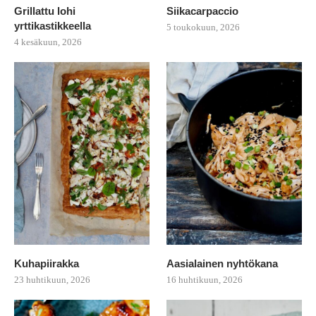
Grillattu lohi
Siikacarpaccio
yrttikastikkeella
5 toukokuun, 2026
4 kesäkuun, 2026
Kuhapiirakka
Aasialainen nyhtökana
23 huhtikuun, 2026
16 huhtikuun, 2026