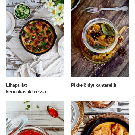
Lihapullat
Pikkelöidyt kantarellit
kermakastikkeessa