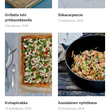
Grillattu lohi
Siikacarpaccio
yrttikastikkeella
5 toukokuun, 2026
4 kesäkuun, 2026
Kuhapiirakka
Aasialainen nyhtökana
23 huhtikuun, 2026
16 huhtikuun, 2026