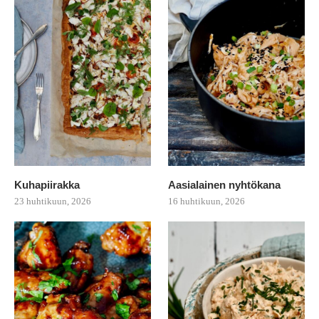
Kuhapiirakka
Aasialainen nyhtökana
23 huhtikuun, 2026
16 huhtikuun, 2026