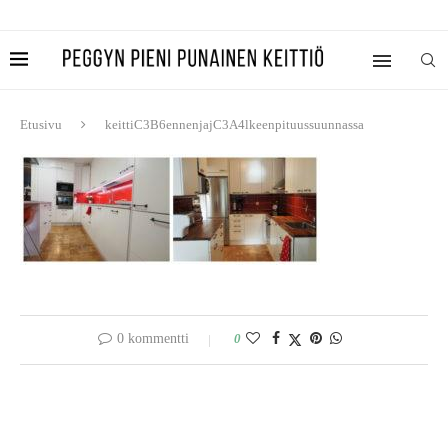
Etusivu
keittiC3B6ennenjajC3A4lkeenpituussuunnassa
0 kommentti
0