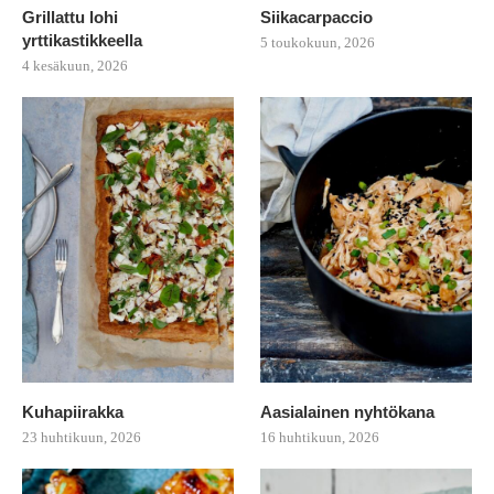
Grillattu lohi
Siikacarpaccio
yrttikastikkeella
5 toukokuun, 2026
4 kesäkuun, 2026
Kuhapiirakka
Aasialainen nyhtökana
23 huhtikuun, 2026
16 huhtikuun, 2026