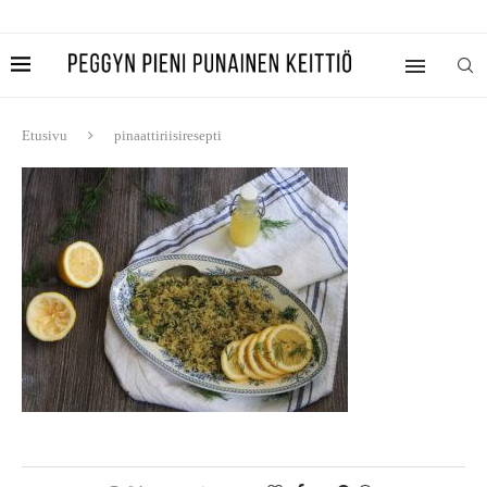
Etusivu
pinaattiriisiresepti