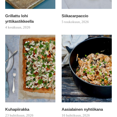
Grillattu lohi
Siikacarpaccio
yrttikastikkeella
5 toukokuun, 2026
4 kesäkuun, 2026
Kuhapiirakka
Aasialainen nyhtökana
23 huhtikuun, 2026
16 huhtikuun, 2026