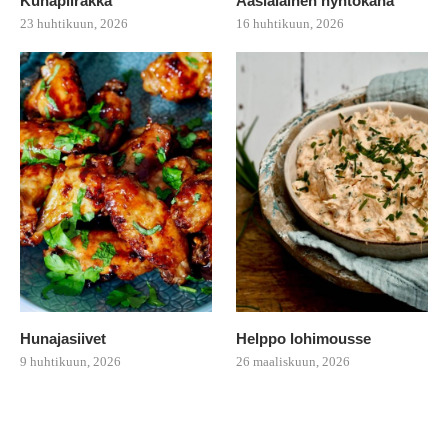
Kuhapiirakka
Aasialainen nyhtökana
23 huhtikuun, 2026
16 huhtikuun, 2026
Hunajasiivet
Helppo lohimousse
9 huhtikuun, 2026
26 maaliskuun, 2026