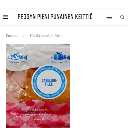
Etusivu
Hätälä-savulohifilee