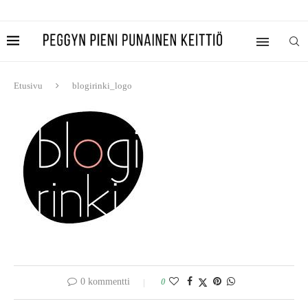
Etusivu
blogirinki_logo
0 kommentti
0