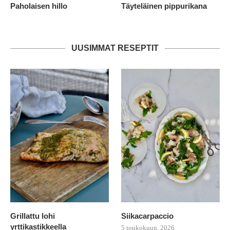
Paholaisen hillo
Täyteläinen pippurikana
UUSIMMAT RESEPTIT
Grillattu lohi
Siikacarpaccio
yrttikastikkeella
5 toukokuun, 2026