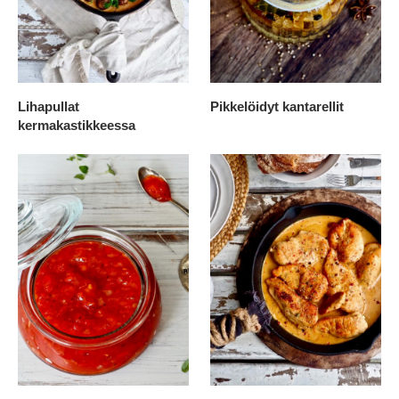
Lihapullat
Pikkelöidyt kantarellit
kermakastikkeessa