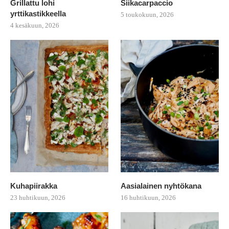
Grillattu lohi
Siikacarpaccio
yrttikastikkeella
5 toukokuun, 2026
4 kesäkuun, 2026
Kuhapiirakka
Aasialainen nyhtökana
23 huhtikuun, 2026
16 huhtikuun, 2026