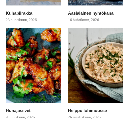
Kuhapiirakka
Aasialainen nyhtökana
23 huhtikuun, 2026
16 huhtikuun, 2026
Hunajasiivet
Helppo lohimousse
9 huhtikuun, 2026
26 maaliskuun, 2026