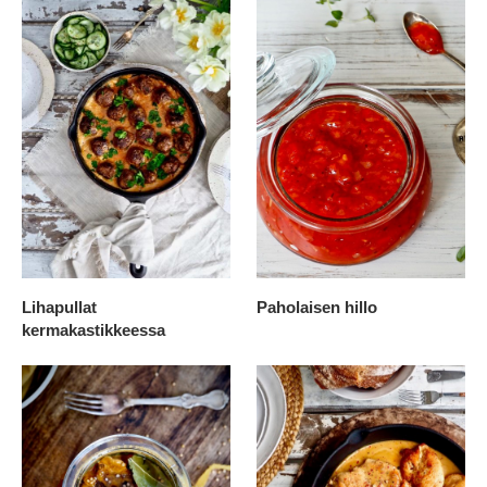
Lihapullat
Paholaisen hillo
kermakastikkeessa