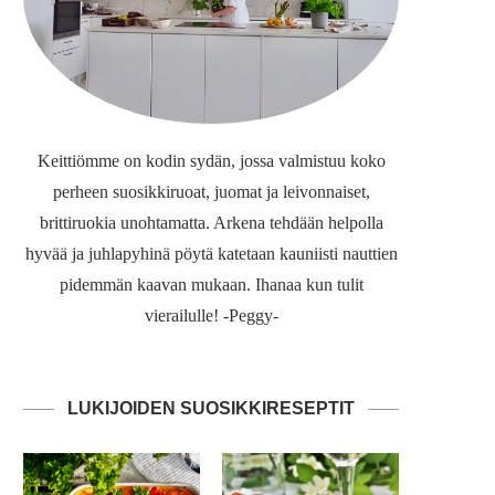
Keittiömme on kodin sydän, jossa valmistuu koko
perheen suosikkiruoat, juomat ja leivonnaiset,
brittiruokia unohtamatta. Arkena tehdään helpolla
hyvää ja juhlapyhinä pöytä katetaan kauniisti nauttien
pidemmän kaavan mukaan. Ihanaa kun tulit
vierailulle! -Peggy-
LUKIJOIDEN SUOSIKKIRESEPTIT