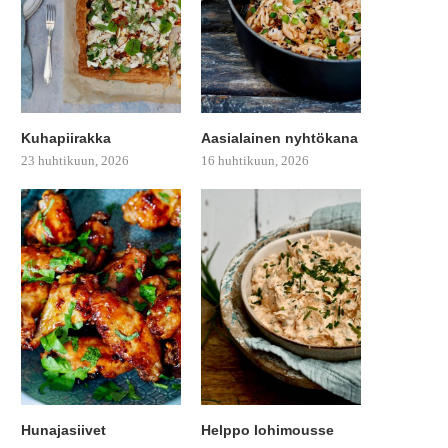
Kuhapiirakka
Aasialainen nyhtökana
23 huhtikuun, 2026
16 huhtikuun, 2026
Hunajasiivet
Helppo lohimousse