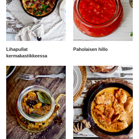
Lihapullat
Paholaisen hillo
kermakastikkeessa