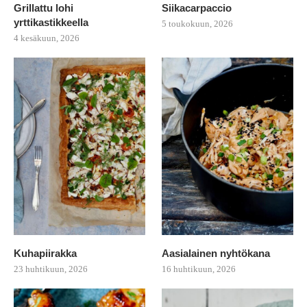
Grillattu lohi
Siikacarpaccio
yrttikastikkeella
5 toukokuun, 2026
4 kesäkuun, 2026
Kuhapiirakka
Aasialainen nyhtökana
23 huhtikuun, 2026
16 huhtikuun, 2026