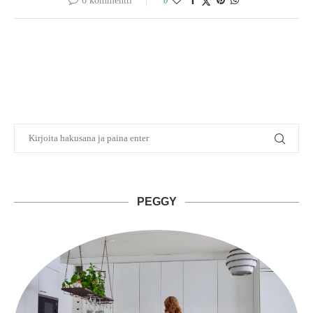
0 kommentti
0
PEGGY