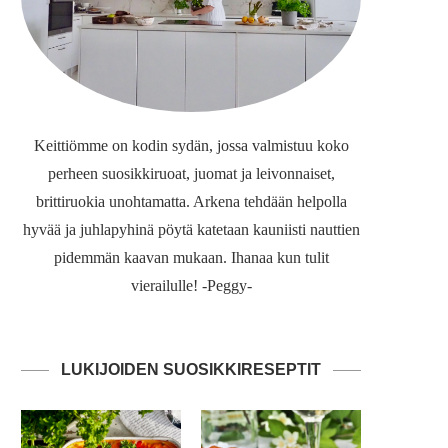
Keittiömme on kodin sydän, jossa valmistuu koko
perheen suosikkiruoat, juomat ja leivonnaiset,
brittiruokia unohtamatta. Arkena tehdään helpolla
hyvää ja juhlapyhinä pöytä katetaan kauniisti nauttien
pidemmän kaavan mukaan. Ihanaa kun tulit
vierailulle! -Peggy-
LUKIJOIDEN SUOSIKKIRESEPTIT