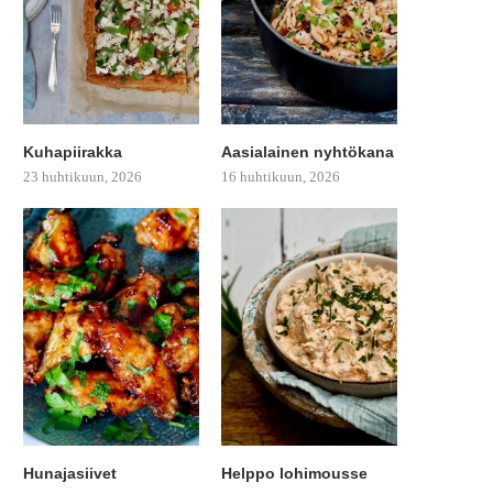
Kuhapiirakka
Aasialainen nyhtökana
23 huhtikuun, 2026
16 huhtikuun, 2026
Hunajasiivet
Helppo lohimousse