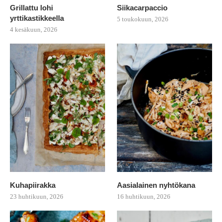
Grillattu lohi
Siikacarpaccio
yrttikastikkeella
5 toukokuun, 2026
4 kesäkuun, 2026
Kuhapiirakka
Aasialainen nyhtökana
23 huhtikuun, 2026
16 huhtikuun, 2026