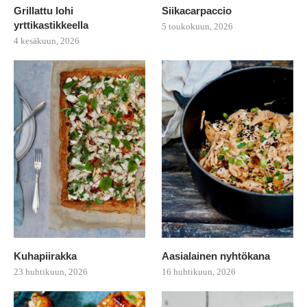
Grillattu lohi
Siikacarpaccio
yrttikastikkeella
5 toukokuun, 2026
4 kesäkuun, 2026
Kuhapiirakka
Aasialainen nyhtökana
23 huhtikuun, 2026
16 huhtikuun, 2026