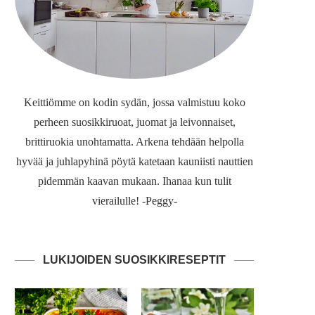
Keittiömme on kodin sydän, jossa valmistuu koko
perheen suosikkiruoat, juomat ja leivonnaiset,
brittiruokia unohtamatta. Arkena tehdään helpolla
hyvää ja juhlapyhinä pöytä katetaan kauniisti nauttien
pidemmän kaavan mukaan. Ihanaa kun tulit
vierailulle! -Peggy-
LUKIJOIDEN SUOSIKKIRESEPTIT