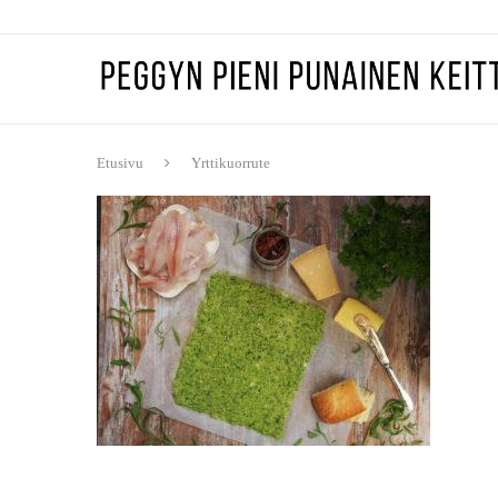
Etusivu
Yrttikuorrute