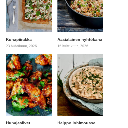
Kuhapiirakka
Aasialainen nyhtökana
23 huhtikuun, 2026
16 huhtikuun, 2026
Hunajasiivet
Helppo lohimousse