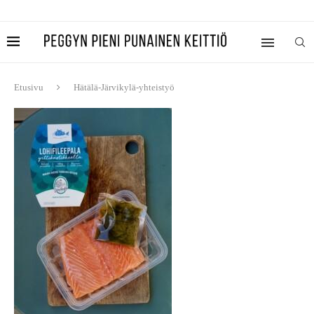
Etusivu
Hätälä-Järvikylä-yhteistyö