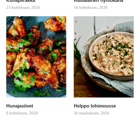
Kuhapiirakka
Aasialainen nyhtökana
23 huhtikuun, 2026
16 huhtikuun, 2026
Hunajasiivet
Helppo lohimousse
9 huhtikuun, 2026
26 maaliskuun, 2026