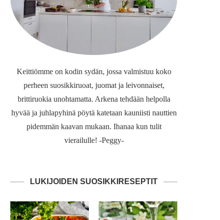
Keittiömme on kodin sydän, jossa valmistuu koko
perheen suosikkiruoat, juomat ja leivonnaiset,
brittiruokia unohtamatta. Arkena tehdään helpolla
hyvää ja juhlapyhinä pöytä katetaan kauniisti nauttien
pidemmän kaavan mukaan. Ihanaa kun tulit
vierailulle! -Peggy-
LUKIJOIDEN SUOSIKKIRESEPTIT