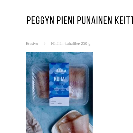
Etusivu
Hätälän-kuhafilee-250-g