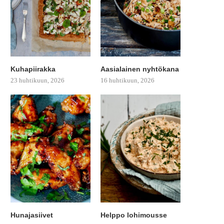
Kuhapiirakka
Aasialainen nyhtökana
23 huhtikuun, 2026
16 huhtikuun, 2026
Hunajasiivet
Helppo lohimousse