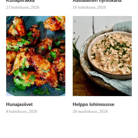
Kuhapiirakka
Aasialainen nyhtökana
23 huhtikuun, 2026
16 huhtikuun, 2026
Hunajasiivet
Helppo lohimousse
9 huhtikuun, 2026
26 maaliskuun, 2026