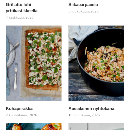
Grillattu lohi
Siikacarpaccio
yrttikastikkeella
5 toukokuun, 2026
4 kesäkuun, 2026
Kuhapiirakka
Aasialainen nyhtökana
23 huhtikuun, 2026
16 huhtikuun, 2026