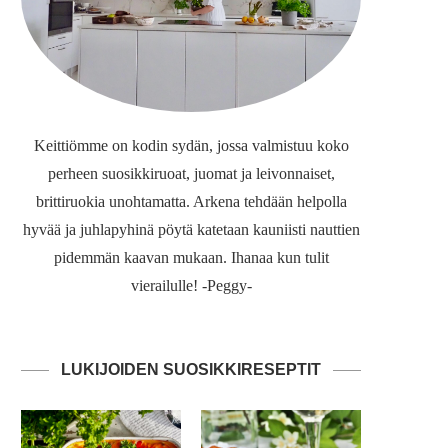
Keittiömme on kodin sydän, jossa valmistuu koko
perheen suosikkiruoat, juomat ja leivonnaiset,
brittiruokia unohtamatta. Arkena tehdään helpolla
hyvää ja juhlapyhinä pöytä katetaan kauniisti nauttien
pidemmän kaavan mukaan. Ihanaa kun tulit
vierailulle! -Peggy-
LUKIJOIDEN SUOSIKKIRESEPTIT