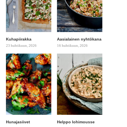
Kuhapiirakka
Aasialainen nyhtökana
23 huhtikuun, 2026
16 huhtikuun, 2026
Hunajasiivet
Helppo lohimousse