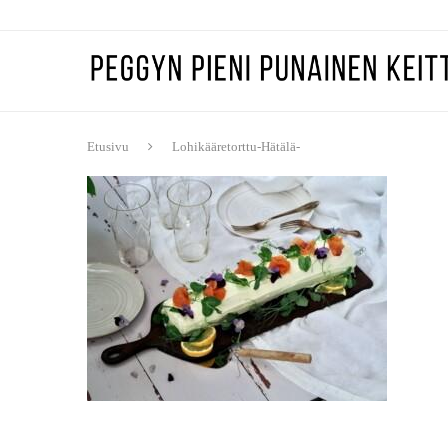
Etusivu
Lohikääretorttu-Hätälä-