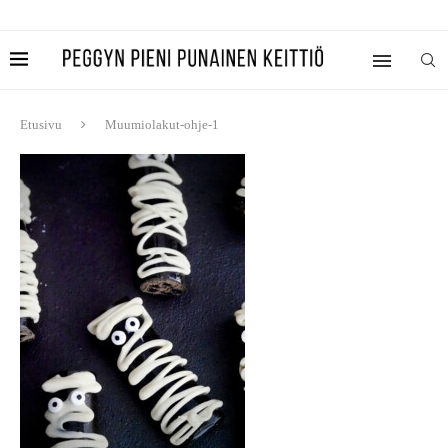
Etusivu
Muumiolakut-ohje-1