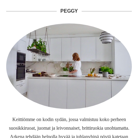
PEGGY
Keittiömme on kodin sydän, jossa valmistuu koko perheen
suosikkiruoat, juomat ja leivonnaiset, brittiruokia unohtamatta.
Arkena tehdään helpolla hyvää ja juhlapyhinä pöytä katetaan