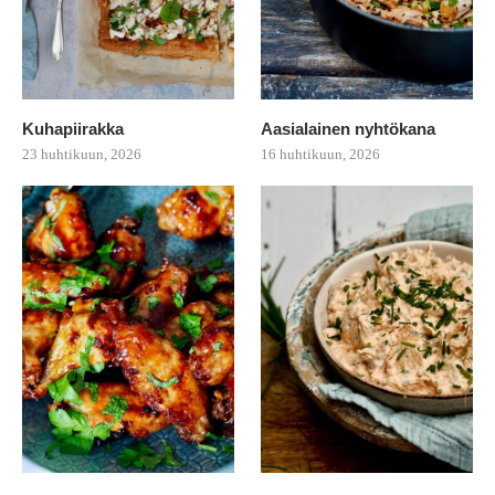
Kuhapiirakka
Aasialainen nyhtökana
23 huhtikuun, 2026
16 huhtikuun, 2026