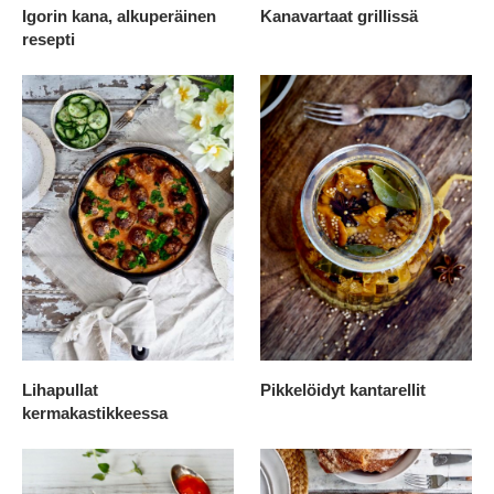
Igorin kana, alkuperäinen
Kanavartaat grillissä
resepti
Lihapullat
Pikkelöidyt kantarellit
kermakastikkeessa