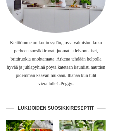
Keittiömme on kodin sydän, jossa valmistuu koko
perheen suosikkiruoat, juomat ja leivonnaiset,
brittiruokia unohtamatta. Arkena tehdään helpolla
hyvää ja juhlapyhinä pöytä katetaan kauniisti nauttien
pidemmän kaavan mukaan. Ihanaa kun tulit
vierailulle! -Peggy-
LUKIJOIDEN SUOSIKKIRESEPTIT