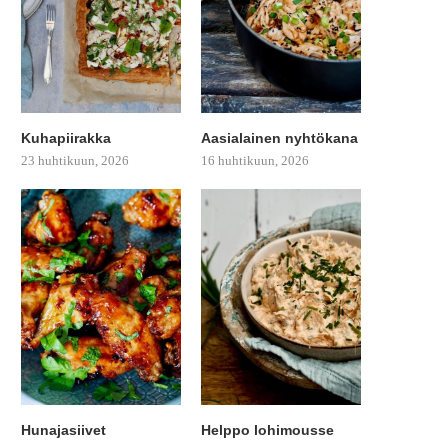
Kuhapiirakka
Aasialainen nyhtökana
23 huhtikuun, 2026
16 huhtikuun, 2026
Hunajasiivet
Helppo lohimousse