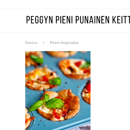
Etusivu
Pienet fetapiirakat