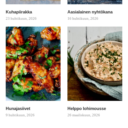
Kuhapiirakka
Aasialainen nyhtökana
23 huhtikuun, 2026
16 huhtikuun, 2026
Hunajasiivet
Helppo lohimousse
9 huhtikuun, 2026
26 maaliskuun, 2026