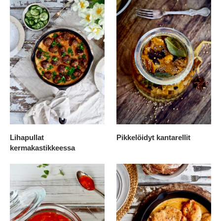
Lihapullat
Pikkelöidyt kantarellit
kermakastikkeessa