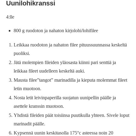
Uunilohikranssi
4:lle
800 g ruodoton ja nahaton kirjolohi/lohifilee
Leikkaa ruodoton ja nahaton filee pituussuunnassa keskeltä
puoliksi.
Jätä molempien fileiden yläosasta kiinni pari senttiä ja
leikkaa fileet uudelleen keskeltä auki.
Mausta filee”tangot” marinadilla ja kieputa molemmat fileet
letin muotoon.
Nosta letit leivinpaperilla suojatun uunipellin päälle ja
asettele kranssin muotoon.
Yhdistä fileiden päät toisiinsa puutikulla yhteen. Sivele loput
marinadit päälle.
Kypsennä uunin keskitasolla 175°c asteessa noin 20