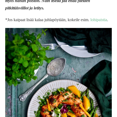
myös nahan poiston.
Näin itsellä jää enää fileiden
pitkittäisviillot ja letitys.
*Jos kaipaat lisää kalaa juhlapöytään, kokeile esim.
lohipaistia
.