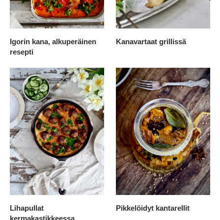
Igorin kana, alkuperäinen
Kanavartaat grillissä
resepti
Lihapullat
Pikkelöidyt kantarellit
kermakastikkeessa