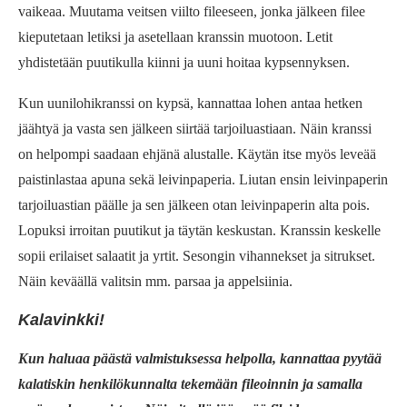
vaikeaa. Muutama veitsen viilto fileeseen, jonka jälkeen filee
kieputetaan letiksi ja asetellaan kranssin muotoon. Letit
yhdistetään puutikulla kiinni ja uuni hoitaa kypsennyksen.
Kun uunilohikranssi on kypsä, kannattaa lohen antaa hetken
jäähtyä ja vasta sen jälkeen siirtää tarjoiluastiaan. Näin kranssi
on helpompi saadaan ehjänä alustalle. Käytän itse myös leveää
paistinlastaa apuna sekä leivinpaperia. Liutan ensin leivinpaperin
tarjoiluastian päälle ja sen jälkeen otan leivinpaperin alta pois.
Lopuksi irroitan puutikut ja täytän keskustan. Kranssin keskelle
sopii erilaiset salaatit ja yrtit. Sesongin vihannekset ja sitrukset.
Näin keväällä valitsin mm. parsaa ja appelsiinia.
Kalavinkki!
Kun haluaa päästä valmistuksessa helpolla, kannattaa pyytää
kalatiskin henkilökunnalta tekemään fileoinnin ja samalla