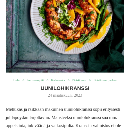
Joulu
Joulureseptit
Kalaruoka
Pääsiäinen
Pääsiäisen parhaat
UUNILOHIKRANSSI
24 maaliskuun, 2023
Mehukas ja raikkaan makuinen uunilohikranssi sopii erityisesti
juhlapöydän tarjottaviin. Mausteeksi uunilohikranssi saa mm.
appelsiinia, inkivääriä ja valkosipulia. Kranssin valmistus ei ole