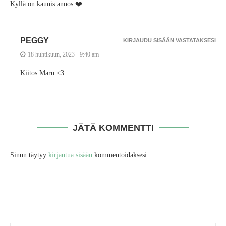
Kyllä on kaunis annos ❤️
PEGGY
KIRJAUDU SISÄÄN VASTATAKSESI
18 huhtikuun, 2023 - 9:40 am
Kiitos Maru <3
JÄTÄ KOMMENTTI
Sinun täytyy
kirjautua sisään
kommentoidaksesi.