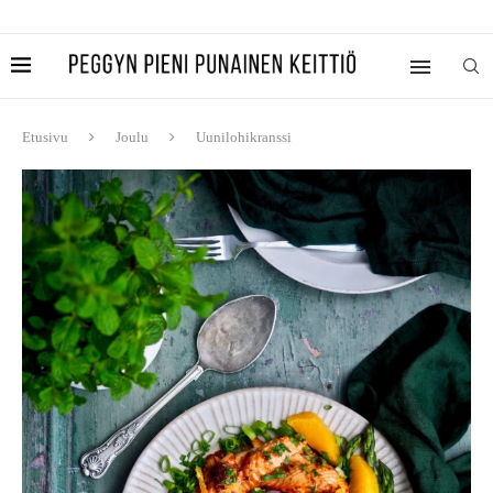
Etusivu
Joulu
Uunilohikranssi