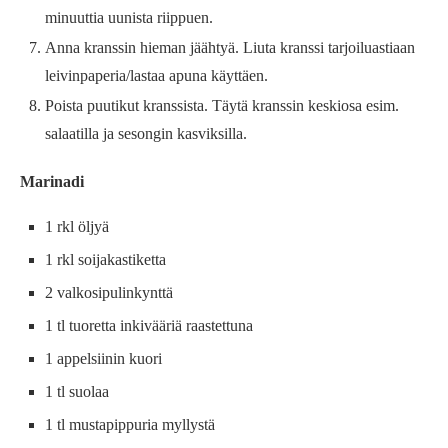
minuuttia uunista riippuen.
Anna kranssin hieman jäähtyä. Liuta kranssi tarjoiluastiaan
leivinpaperia/lastaa apuna käyttäen.
Poista puutikut kranssista. Täytä kranssin keskiosa esim.
salaatilla ja sesongin kasviksilla.
Marinadi
1 rkl öljyä
1 rkl soijakastiketta
2 valkosipulinkynttä
1 tl tuoretta inkivääriä raastettuna
1 appelsiinin kuori
1 tl suolaa
1 tl mustapippuria myllystä